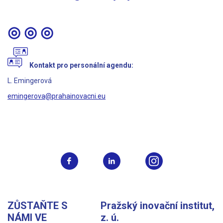
◎ ◎ ◎
Kontakt pro personální agendu:
L. Emingerová
emingerova@prahainovacni.eu
ZŮSTAŇTE S
Pražský inovační institut,
NÁMI VE
z. ú.