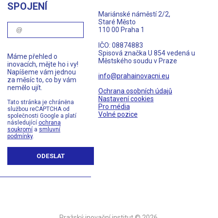
SPOJENÍ
Mariánské náměstí 2/2,
Staré Město
110 00 Praha 1
IČO: 08874883
Spisová značka U 854 vedená u
Máme přehled o
Městského soudu v Praze
inovacích, mějte ho i vy!
Napíšeme vám jednou
info@prahainovacni.eu
za měsíc to, co by vám
nemělo ujít.
Ochrana osobních údajů
Nastavení cookies
Tato stránka je chráněna
Pro média
službou reCAPTCHA od
Volné pozice
společnosti Google a platí
následující
ochrana
soukromí
a
smluvní
podmínky
.
ODESLAT
Pražský inovační institut © 2026.