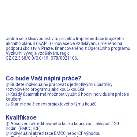
Jedná se o klíčovou aktivitu projektu Implementace krajského
akčního plánu II (iKAP II) - Inovace ve vzdělávání, určeného na
podporu školství v Praze, financovaného z Operačního programu
Výzkum, vývoj a vzdělávání, reg.č.
CZ.02.3.68/0.0/0.0/19_078/0021106.
Co bude Vaší náplní práce?
◎ Budete individuálně pracovat s jednotlivými účastníky
rozvojového programu jako kouč/koučka.
◎ Každý účastník má možnost využít 6 hodin individuální práce s
koučem.
◎ Stanete se členem projektového týmu koučů.
Kvalifikace
◎ Absolvent akreditovaného kurzu koučování, alespoň 120
hodin
(EMCC, ICF)
◎ Individuální akreditace EMCC nebo ICF výhodou