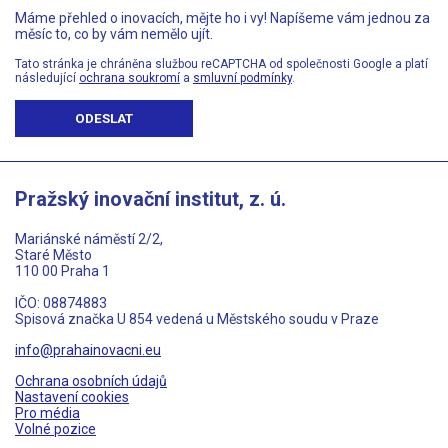
Máme přehled o inovacích, mějte ho i vy! Napíšeme vám jednou za
měsíc to, co by vám nemělo ujít.
Tato stránka je chráněna službou reCAPTCHA od společnosti Google a platí
následující
ochrana soukromí
a
smluvní podmínky
.
ODESLAT
Pražský inovační institut, z. ú.
Mariánské náměstí 2/2,
Staré Město
110 00 Praha 1
IČO: 08874883
Spisová značka U 854 vedená u Městského soudu v Praze
info@prahainovacni.eu
Ochrana osobních údajů
Nastavení cookies
Pro média
Volné pozice