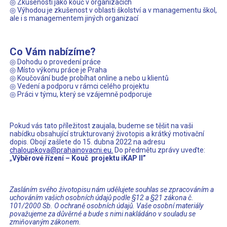
◎ Zkušenosti jako kouč v organizacích
◎ Výhodou je zkušenost v oblasti školství a v managementu škol,
ale i s managementem jiných organizací
Co Vám nabízíme?
◎ Dohodu o provedení práce
◎ Místo výkonu práce je Praha
◎ Koučování bude probíhat online a nebo u klientů
◎ Vedení a podporu v rámci celého projektu
◎ Práci v týmu, který se vzájemně podporuje
Pokud vás tato příležitost zaujala, budeme se těšit na vaši
nabídku obsahující strukturovaný životopis a krátký motivační
dopis. Obojí zašlete do 15. dubna 2022 na adresu
chaloupkova@prahainovacni.eu.
Do předmětu zprávy uveďte:
„
Výběrové řízení – Kouč
projektu iKAP II”
Zasláním svého životopisu nám udělujete souhlas se zpracováním a
uchováním vašich osobních údajů podle §12 a §21 zákona č.
101/2000 Sb. O ochraně osobních údajů. Vaše osobní materiály
považujeme za důvěrné a bude s nimi nakládáno v souladu se
zmiňovaným zákonem.